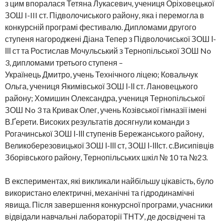
з цим впоралася Тетяна Лукасевич, учениця Оріховецької
ЗОШ I-III ст. Підволочиського району, яка і перемогла в
конкурсній програмі фестивалю. Дипломами другого
ступеня нагороджені Діана Тепер з Підволочиської ЗОШ І-
ІІІ ст та Ростислав Мочульський з Тернопільської ЗОШ No
3, дипломами третього ступеня –
Українець Дмитро, учень Технічного ліцею; Ковальчук
Ольга, учениця Якимівської ЗОШ І-ІІ ст. Лановецького
району; Хомишин Олександра, учениця Тернопільської
ЗОШ No 3 та Кривак Олег, учень Козівської гімназії імені
В.Ґерети. Високих результатів досягнули команди з
Рогачинської ЗОШ І-ІІІ ступенів Бережанського району,
Великоберезовицької ЗОШ І-ІІІ ст, ЗОШ І-ІІІст. с.Висипівців
Зборівського району, Тернопільських шкіл № 10 та №23.
В експериментах, які викликали найбільшу цікавість, було
використано електричні, механічні та гідродинамічні
явища. Після завершення конкурсної програми, учасники
відвідали навчальні лабораторії ТНТУ, де досвідчені та