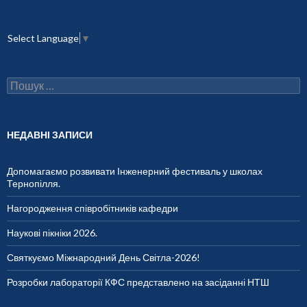
Select Language
▼
П
о
ш
у
к
НЕДАВНІ ЗАПИСИ
:
Допомагаємо розвивати Інженерний фестиваль у школах
Тернопілля.
Нагородження співробітників кафедри
Наукові пікніки 2026.
Святкуємо Міжнародний День Світла-2026!
Розробки лабораторії КФС представлено на засіданні НТШ