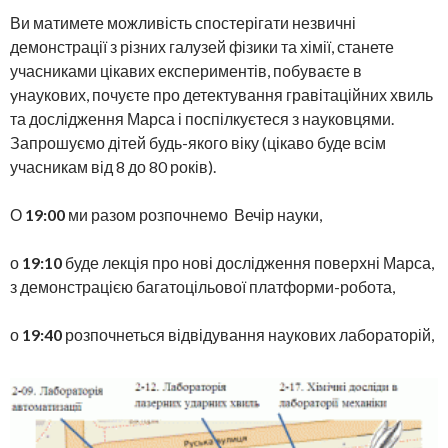
Ви матимете можливість спостерігати незвичні
демонстрації з різних галузей фізики та хімії, станете
учасниками цікавих експериментів, побуваєте в
yнаукових, почуєте про детектування гравітаційних хвиль
та дослідження Марса і поспілкуєтеся з науковцями.
Запрошуємо дітей будь-якого віку (цікаво буде всім
учасникам від 8 до 80 років).
О
19:00
ми разом розпочнемо Вечір науки,
о
19:10
буде лекція про нові дослідження поверхні Марса,
з демонстрацією багатоцільової платформи-робота,
о
19:40
розпочнеться відвідування наукових лабораторій,