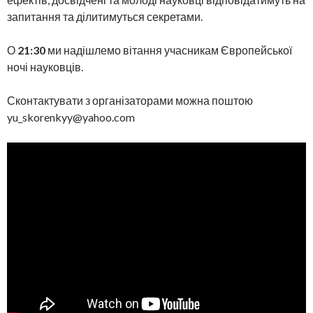
запитання та ділитимуться секретами.
О
21
:
30
ми надішлемо вітання учасникам Європейської
ночі науковців.
Сконтактувати з організаторами можна поштою
yu_skorenkyy@yahoo.com